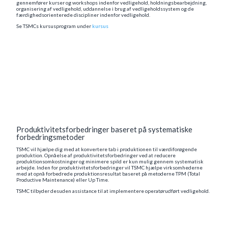
gennemfører kurser og workshops indenfor vedligehold, holdningsbearbejdning,
organisering af vedligehold, uddannelse i brug af vedligeholdssystem og de
færdighedsorienterede discipliner indenfor vedligehold.
Se TSMCs kursusprogram under
kursus
Produktivitetsforbedringer baseret på systematiske
forbedringsmetoder
TSMC vil hjælpe dig med at konvertere tab i produktionen til værdiforøgende
produktion. Opnåelse af produktivitetsforbedringer ved at reducere
produktionsomkostninger og minimere spild er kun mulig gennem systematisk
arbejde. Inden for produktivitetsforbedringer vil TSMC hjælpe virksomhederne
med at opnå forbedrede produktionsresultat baseret på metoderne TPM (Total
Productive Maintenance) eller Up Time.
TSMC tilbyder desuden assistance til at implementere operatørudført vedligehold.