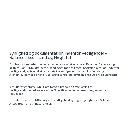
Synlighed og dokumentation indenfor vedligehold –
Balanced Scorecard og Nøgletal
For de virksomheder, der benytter ledelsessystemer som Balanced Scorecard og
nøgletal kan TSMC hjælpe virksomheden med at udvælge og definere mål indenfor
vedligehold, og fremskaffe de data fra vedligeholds – , produktions – og
økonomisystemer, der er grundlaget fra nøgletalssystemer og Balanced Scorecard.
Resultatet er større synlighed for vedligehold og motivering af
vedligeholdsmedarbejderne, der får målt egen indsat med omgivelsernes
resultater.
Desuden leverer TSMC analyse af vedligehold og tilgængelighed via Solomon
Associates´ forretningsanalyser.