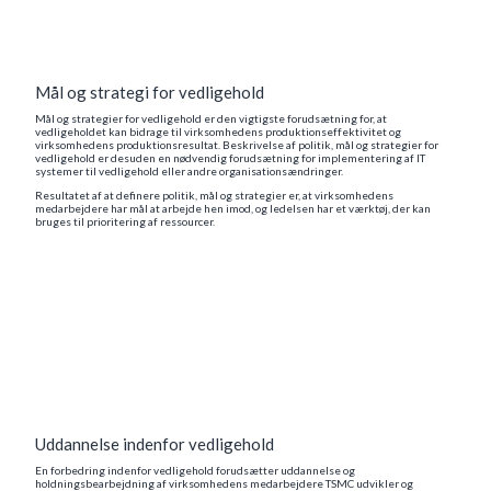
Mål og strategi for vedligehold
Mål og strategier for vedligehold er den vigtigste forudsætning for, at
vedligeholdet kan bidrage til virksomhedens produktionseffektivitet og
virksomhedens produktionsresultat. Beskrivelse af politik, mål og strategier for
vedligehold er desuden en nødvendig forudsætning for implementering af IT
systemer til vedligehold eller andre organisationsændringer.
Resultatet af at definere politik, mål og strategier er, at virksomhedens
medarbejdere har mål at arbejde hen imod, og ledelsen har et værktøj, der kan
bruges til prioritering af ressourcer.
Uddannelse indenfor vedligehold
En forbedring indenfor vedligehold forudsætter uddannelse og
holdningsbearbejdning af virksomhedens medarbejdere TSMC udvikler og