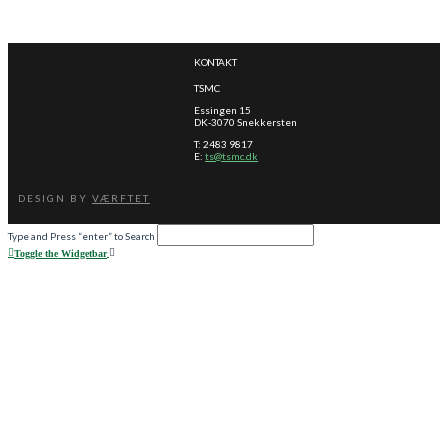
KONTAKT
TSMC
Essingen 15
DK-3070 Snekkersten
T: 2483 9817
E:
ts@tsmc.dk
DESIGN BY
VÆRFTET
Type and Press “enter” to Search
Toggle the Widgetbar