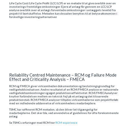
Life Cycle Cost/Life Cycle Profit (LCC/LCP) er en metode til at give overblik over en
investerings fremtidige omkostninger. Ejere af anlæg får gennem en LCC/LCP
analyse overblik over et anlægs forventede omkostninger i anlæggets levetid fra
projekt til bortskaffelse. Metoden kan desuden benyttes til at belyse økonomien i
forskellige investeringsalternativer.
Reliability Centred Maintenance – RCM og Failure Mode
Effect and Criticality Analysis – FMECA
RCM og FMECA giver virksomheden dokumentation og beslutningsgrundlag for
vedligeholdsindsatsen. Andre resultatet af en RCM/FMECA analyse er reducerede
vedligeholdsomkostninger og øget produktionseffektivitet. RCM/FMECAanalyser
knytter forbindelsen mellem en teknisk fejl på et anlæg og det tilsvarende
produktionstab. RCM/FMECA analyser tilbydes virksomhederne som projektforløb
med en indledende uddannelse af virksomhedens medarbejdere.
TSMC har raffineret RCM metoden, så den bliver let tilgængelig for
medarbejderne. Det sker bla, ved anvendelse af guidelines for ofte forekommende
anlæg.
Se TSMCs erfaringer med RCM her
RCM experience