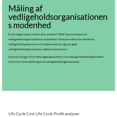
Måling af
vedligeholdsorganisationen
s modenhed
Er din organisation reaktiv eller proaktiv? TSMC leverer analyse af
vedligeholdsorganisationens modenhed. Analysen måler hvor effektive
vedligeholdsprocesserne er implementeret, og hvor godt
vedligeholdsorganisationen udfører processerne.
Analysen bruges til at måle udgangspunktet, til at udpege forbedringsområder
samt til at styre udviklingen af vedligeholdsorganisationen.
Life Cycle Cost Life Cycle Profit analyser