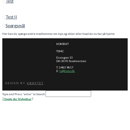
Test
Test II
Spørgsmål
Her kan du spørge andre medlemmer om tips og idéer eller hvad du nu har på hjerte
KONTAKT
TSMC
Essingen 15
DK-3070 Snekkersten
T: 2483 9817
E:
ts@tsmc.dk
DESIGN BY
VÆRFTET
Type and Press “enter” to Search
Toggle the Widgetbar