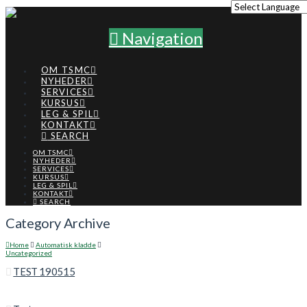
Navigation
OM TSMC
NYHEDER
SERVICES
KURSUS
LEG & SPIL
KONTAKT
SEARCH
OM TSMC
NYHEDER
SERVICES
KURSUS
LEG & SPIL
KONTAKT
SEARCH
Category Archive
Home
Automatisk kladde
Uncategorized
TEST 190515