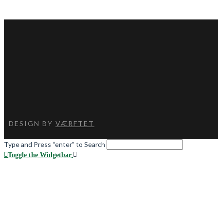
DESIGN BY
VÆRFTET
Type and Press “enter” to Search
Toggle the Widgetbar