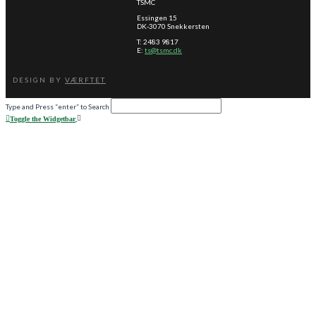
TSMC
Essingen 15
DK-3070 Snekkersten
T: 2483 9817
E:
ts@tsmc.dk
DESIGN BY
VÆRFTET
Type and Press “enter” to Search
Toggle the Widgetbar