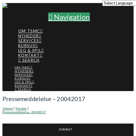
Navigation
OM TSMC
NYHEDER
SERVICES
KURSUS
LEG & SPIL
KONTAKT
SEARCH
OM TSMC
NYHEDER
SERVICES
KURSUS
LEG & SPIL
KONTAKT
SEARCH
Pressemeddelelse – 20042017
Home
Forside
Pressemeddelelse - 20042017
KONTAKT